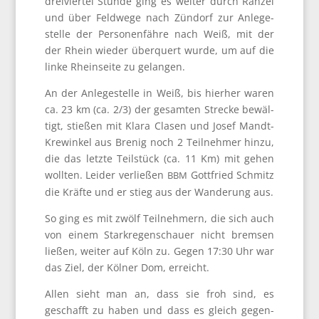
drei­vier­tel Stun­de ging es wei­ter durch Ran­zel
und über Feld­we­ge nach Zün­dorf zur Anle­ge­
stel­le der Per­so­nen­fäh­re nach Weiß, mit der
der Rhein wie­der über­quert wur­de, um auf die
lin­ke Rhein­sei­te zu gelangen.
An der Anle­ge­stel­le in Weiß, bis hier­her waren
ca. 23 km (ca. 2/3) der gesam­ten Stre­cke bewäl­
tigt, stie­ßen mit Kla­ra Cla­sen und Josef Man­dt-
Kre­winkel aus Bre­nig noch 2 Teil­neh­mer hin­zu,
die das letz­te Teil­stück (ca. 11 Km) mit gehen
woll­ten. Lei­der ver­lie­ßen
Gott­fried Schmitz
BBM
die Kräf­te und er stieg aus der Wan­de­rung aus.
So ging es mit zwölf Teil­neh­mern, die sich auch
von einem Stark­re­gen­schau­er nicht brem­sen
lie­ßen, wei­ter auf Köln zu. Gegen 17:30 Uhr war
das Ziel, der Köl­ner Dom, erreicht.
Allen sieht man an, dass sie froh sind, es
geschafft zu haben und dass es gleich gegen­