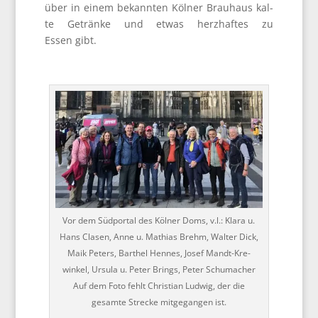
über in einem bekann­ten Köl­ner Brau­haus kal­
te Geträn­ke und etwas herz­haf­tes zu
Essen gibt.
Vor dem Süd­por­tal des Köl­ner Doms, v.l.: Kla­ra u.
Hans Cla­sen, Anne u. Mathi­as Brehm, Wal­ter Dick,
Maik Peters, Bart­hel Hen­nes, Josef Man­dt-Kre­
winkel, Ursu­la u. Peter Brings, Peter Schu­ma­cher
Auf dem Foto fehlt Chris­ti­an Lud­wig, der die
gesam­te Stre­cke mit­ge­gan­gen ist.