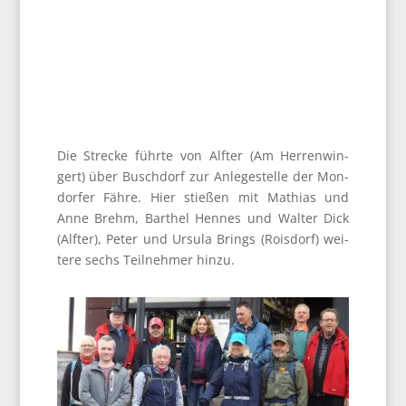
Die Stre­cke führ­te von Alf­ter (Am Her­ren­win­
gert) über Busch­dorf zur Anle­ge­stel­le der Mon­
dor­fer Fäh­re. Hier stie­ßen mit Mathi­as und
Anne Brehm, Bart­hel Hen­nes und Wal­ter Dick
(Alf­ter), Peter und Ursu­la Brings (Rois­dorf) wei­
te­re sechs Teil­neh­mer hinzu.