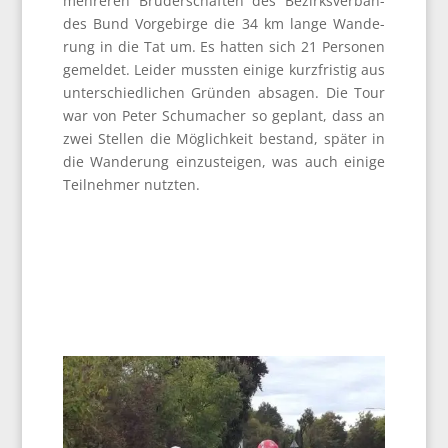
meh­re­ren Bru­der­schaf­ten des Bezirks­ver­ban­
des Bund Vor­ge­bir­ge die 34 km lan­ge Wan­de­
rung in die Tat um. Es hat­ten sich 21 Per­so­nen
gemel­det. Lei­der muss­ten eini­ge kurz­fris­tig aus
unter­schied­li­chen Grün­den absa­gen. Die Tour
war von Peter Schu­ma­cher so geplant, dass an
zwei Stel­len die Mög­lich­keit bestand, spä­ter in
die Wan­de­rung ein­zu­stei­gen, was auch eini­ge
Teil­neh­mer nutzten.