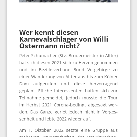
Wer kennt diesen
Karnevalschlager von Willi
Ostermann nicht?
Peter Schu­ma­cher (Stv. Bru­der­meis­ter in Alf­ter)
hat sich die­sen 2021 sich zu Her­zen genom­men
und im Bezirks­ver­band Bund Vor­ge­bir­ge zu
einer Wan­de­rung von Alf­ter aus bis zum Köl­ner
Dom auf­ge­ru­fen und die­se her­vor­ra­gend
geplant. Etli­che Inter­es­sen­ten hat­ten sich zur
Teil­nah­me gemel­det, jedoch muss­te die Tour
im Herbst 2021 Coro­na-bedingt abge­sagt wer­
den. Das Gan­ze geriet jedoch nicht in Ver­ges­
sen­heit und leb­te 2022 wie­der auf.
Am 1. Okto­ber 2022 setz­te eine Grup­pe aus