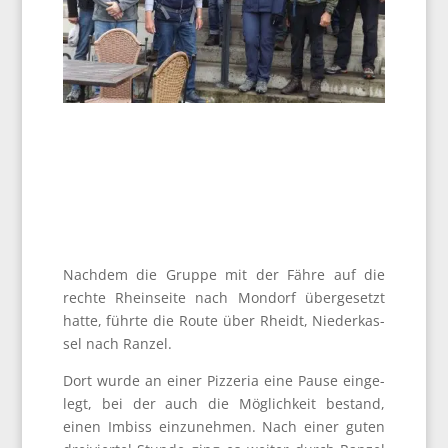
Nach­dem die Grup­pe mit der Fäh­re auf die
rech­te Rhein­sei­te nach Mon­dorf über­ge­setzt
hat­te, führ­te die Rou­te über Rheidt, Nie­der­kas­
sel nach Ranzel.
Dort wur­de an einer Piz­ze­ria eine Pau­se ein­ge­
legt, bei der auch die Mög­lich­keit bestand,
einen Imbiss ein­zu­neh­men. Nach einer guten