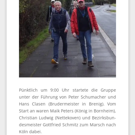
Pünkt­lich um 9:00 Uhr star­te­te die Grup­pe
unter der Füh­rung von Peter Schu­ma­cher und
Hans Cla­sen (Bru­der­meis­ter in Bre­nig). Vom
Start an waren Maik Peters (König in Born­heim),
Chris­ti­an Lud­wig (Net­te­ko­ven) und Bezirks­bun­
des­meis­ter Gott­fried Schmitz zum Marsch nach
Köln dabei.